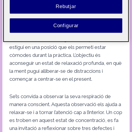
una nova experiència.
Rebutjar
La sessió comença amb els participants distribuïts
Configurar
per la sala, cadascun adoptant una postura
còmoda i relaxada, assegurant-se que el seu cos
estigui en una posició que els permeti estar
còmodes durant la pràctica. L’objectiu és
aconseguir un estat de relaxació profunda, en què
la ment pugui alliberar-se de distraccions i
començar a centrar-se en el present.
Se’ls convida a observar la seva respiració de
manera conscient. Aquesta observació els ajuda a
relaxar-se i a tornar l’atenció cap a l’interior. Un cop
es troben en aquest estat de concentració, es fa
una invitació a reflexionar sobre tres defectes i