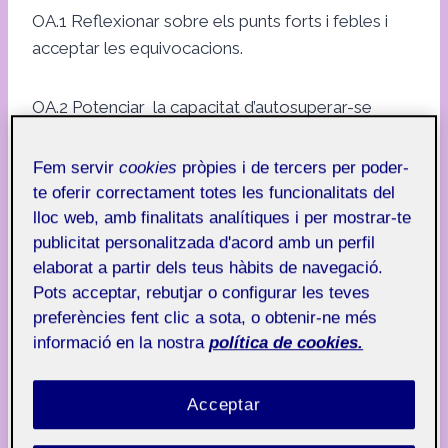
OA.1 Reflexionar sobre els punts forts i febles i
acceptar les equivocacions.
OA.2 Potenciar la capacitat d’autosuperar-se
davant de reptes.
Fem servir
cookies
pròpies i de tercers per poder-
te oferir correctament totes les funcionalitats del
Reflexió personal:
lloc web, amb finalitats analítiques i per mostrar-te
publicitat personalitzada d'acord amb un perfil
En aquesta primera sessió de Mindfulness, iniciem
elaborat a partir dels teus hàbits de navegació.
a una tècnica de relaxació nova, dissenyada per
Pots acceptar, rebutjar o configurar les teves
afavorir la meditació, la reflexió i el coneixement
preferències fent clic a sota, o obtenir-ne més
personal. Aquesta pràctica se centra en la
informació en la nostra
política de cookies.
consciència plena, cosa que permet als
participants establir una connexió més profunda
Acceptar
amb el seu cos i la seva ment. La predisposició i
l’actitud del grup és bona, estan oberts a descobrir