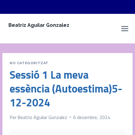
Vés
Beatriz Aguilar Gonzalez
al
Espai Personal
contingut
NO CATEGORITZAT
Sessió 1 La meva
essència (Autoestima)5-
12-2024
Per
Beatriz Aguilar Gonzalez
6 desembre, 2024