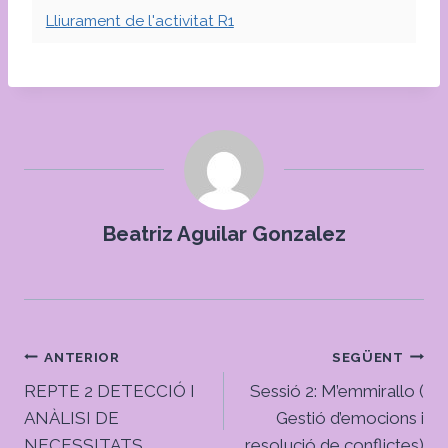
Lliurament de l'activitat R1
Beatriz Aguilar Gonzalez
Navegació
ANTERIOR
SEGÜENT
d'entrades
REPTE 2 DETECCIÓ I
Sessió 2: M’emmirallo (
ANÀLISI DE
Gestió d’emocions i
NECESSITATS
resolució de conflictes)